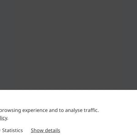
browsing experience and to analyse traffic.
licy
.
+49 (0)30-3450626-0
+49 (0)30-3450626-26
Statistics
Show details
info@stc-steyr.com