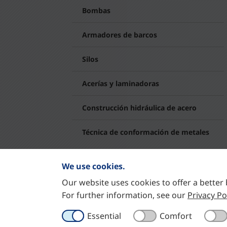
Bombas
Armadores de barcos
Silos
Acerías y laminadoras
Construcción hidráulica de acero
Técnica de conformación de metales
We use cookies.
Our website uses cookies to offer a better 
For further information, see our
Privacy Po
STC-Steyr Wälzlager Deutschland GmbH
Rosenthaler Straße 40/41
Essential
Comfort
10178 Berlin, Germany