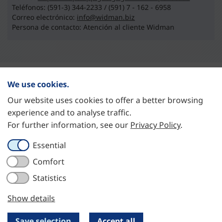
Teléfonos: (591-3) 344-2233 / (591) 7 - 162 - 6958
Correo electrónico:
info@widman.biz
Persona de contacto: Atención al cliente Widman
We use cookies.
Our website uses cookies to offer a better browsing
STC-Steyr Wälzlager Deutschland GmbH
experience and to analyse traffic.
Rosenthaler Straße 40/41
For further information, see our
Privacy Policy
.
10178 Berlin, Germany
+49 (0)30-3450626-0
Essential
+49 (0)30-3450626-26
info@stc-steyr.com
Comfort
Statistics
Show details
Imprint
|
Privacy policy
Cookie Settings
Save selection
Accept all