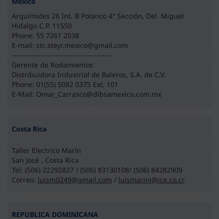
Mexico
Arquímides 26 Int. B Polanco 4° Sección, Del. Miguel
Hidalgo C.P. 11550
Phone: 55 7261 2038
E-mail: stc.steyr.mexico@gmail.com
-----------------------------------------
Gerente de Rodamientos
Distribuidora Industrial de Baleros, S.A. de C.V.
Phone: 01(55) 5082 0375 Ext. 101
E-Mail: Omar_Carrasco@dibsamexico.com.mx
Costa Rica
Taller Electrico Marín
San José , Costa Rica
Tel: (506) 22292827 / (506) 83130108/ (506) 84282909
Correo:
luism0249@gmail.com
/
luismarinj@ice.co.cr
REPUBLICA DOMINICANA