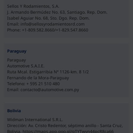
Sellos Y Rodamientos, S.A.
J. Armando Bermúdez No. 63, Santiago. Rep. Dom.
Isabel Aguiar No. 68, Sto. Dgo. Rep. Dom.
Email: info@sellosyrodamientosrd.com
Phone: +1-809.582.8660/+1-829.547.8660
Paraguay
Paraguay
Automotive S.A.I.E.
Ruta Mcal. Estigarribia Nª 1126-km. 8 1/2
Fernando de la Mora-Paraguay
Telefono: + 595 21 510 480
Email: contacto@automotive.com.py
Bolivia
Widman International S.R.L.
Dirección: Av. Cristo Redentor, séptimo anillo - Santa Cruz,
Bolivia.
https://maps.app.goo.gl/gTYTwvn44pcR8ca66